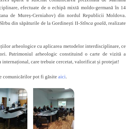
isciplinare, efectuate de o echipă mixtă moldo-germană în 14
ântana de Mureș-Cerniahov) din nordul Republicii Moldova.
Sîrbu din săpăturile de la Gordinești II-
Stînca goală
, realizate
gațiilor arheologice cu aplicarea metodelor interdisciplinare, ce
ori. Patrimoniul arheologic constituind o carte de vizită a
nternațional, care trebuie cercetat, valorificat și protejat!
le comunicărilor pot fi găsite
aici
.