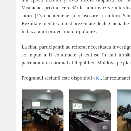
Vasilache, privind cercetările non-invazive interd
situri (13 cucuteniene și o așezare a culturii S
Rezultate inedite au fost prezentate de dr. Ghenadie 
în baza unui proiect moldo-polonez.
La final participanții au reiterat necesitatea investi
se impun a fi continuate și extinse în anii următ
patrimoniului național al Republicii Moldova pe plan i
Programul sesiunii este disponibil
aici
, iar rezumate