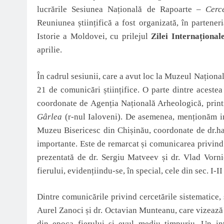
lucrările Sesiunea Națională de Rapoarte –
Cerc
Reuniunea științifică a fost organizată, în partene
Istorie a Moldovei, cu prilejul
Zilei Internațional
aprilie.
În cadrul sesiunii, care a avut loc la Muzeul Naționa
21 de comunicări științifice. O parte dintre acestea
coordonate de Agenția Națională Arheologică, printre 
Gârlea
(r-nul Ialoveni). De asemenea, menționăm inv
Muzeu Bisericesc din Chișinău, coordonate de dr.hab
importante. Este de remarcat și comunicarea privind c
prezentată de dr. Sergiu Matveev și dr. Vlad Vorni
fierului, evidențiindu-se, în special, cele din sec. I-II
Dintre comunicările privind cercetările sistematice, 
Aurel Zanoci și dr. Octavian Munteanu, care vizează
din epoca fierului și evul mediu timpuriu. Un in