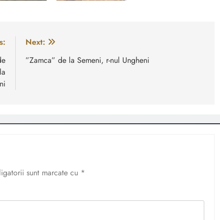
s:
Next:
de
”Zamca” de la Semeni, r-nul Ungheni
la
ni
igatorii sunt marcate cu
*