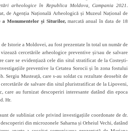
etări arheologice în Republica Moldova, Campania 2021
.
riat, de Agenția Națională Arheologică și Muzeul Național de
e a Monumentelor și Siturilor,
marcată anual în data de 18
l de Istorie a Moldovei, au fost prezentate în total un număr de
 vizează cercetările arheologice preventive și/sau de salvare
care se evidențiază cele din situl stratificat de la Costești-
estigațiile preventive la Cetatea Sorocii și în zona fostului
. Sergiu Musteață, care s-au soldat cu rezultate deosebit de
ercetările de salvare din situl pluristratificat de la Lipoveni,
c, care au furnizat descoperiri interesante datând din epoca
 d. Hr.
sunt de subliniat cele privind investigațiile coordonate de dr.
 descoperiri din microzonele Saharna și Orheiul Vechi, datând
teres aparte a suscitat comunicarea prezentată de Mariana