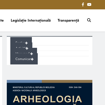
te
Legislație Internațională
Transparență
+
Șantiere
+
Activități
+
Mass-media
+
Comunicare