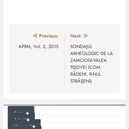
Navigare
Previous:
Next:
în
APRM, Vol. 2, 2015
SONDAJUL
ARHEOLOGIC DE LA
articole
ZAMCIOGI-VALEA
TIŞOVEI (COM.
RĂDENI, R-NUL
STRĂŞENI)
+
Șantiere
+
Activități
+
Mass-media