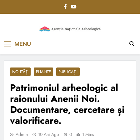
Skip
to
content
Agenția Națională
MENU
Arheologică
NOUTĂȚI
PLIANTE
PUBLICAȚII
Patrimoniul arheologic al
raionului Anenii Noi.
Documentare, cercetare și
valorificare.
Admin
10 Ani Ago
0
1 Mins