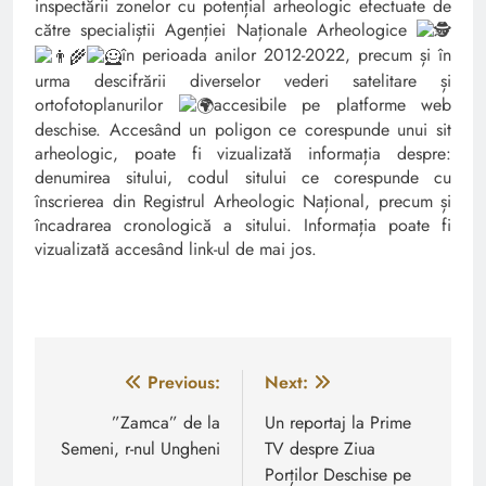
inspectării zonelor cu potențial arheologic efectuate de
către specialiștii Agenției Naționale Arheologice
în perioada anilor 2012-2022, precum și în
urma descifrării diverselor vederi satelitare și
ortofotoplanurilor
accesibile pe platforme web
deschise. Accesând un poligon ce corespunde unui sit
arheologic, poate fi vizualizată informația despre:
denumirea sitului, codul sitului ce corespunde cu
înscrierea din Registrul Arheologic Național, precum și
încadrarea cronologică a sitului. Informația poate fi
vizualizată accesând link-ul de mai jos.
Navigare
Previous:
Next:
în
”Zamca” de la
Un reportaj la Prime
Semeni, r-nul Ungheni
TV despre Ziua
articole
Porților Deschise pe