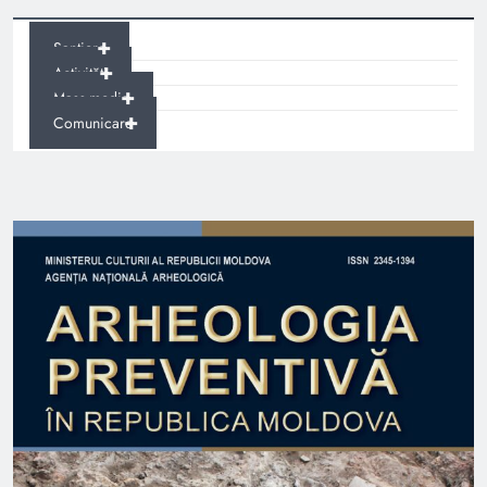
+
Șantiere
+
Activități
+
Mass-media
+
Comunicare