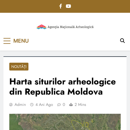
Skip
to
content
Agenția Națională
MENU
Arheologică
NOUTĂȚI
Harta siturilor arheologice
din Republica Moldova
Admin
4 Ani Ago
0
2 Mins