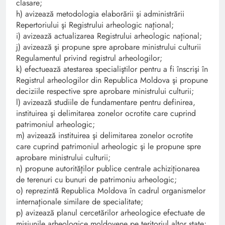
clasare;
h) avizează metodologia elaborării şi administrării
Repertoriului şi Registrului arheologic naţional;
i) avizează actualizarea Registrului arheologic naţional;
j) avizează şi propune spre aprobare ministrului culturii
Regulamentul privind registrul arheologilor;
k) efectuează atestarea specialiştilor pentru a fi înscrişi în
Registrul arheologilor din Republica Moldova şi propune
deciziile respective spre aprobare ministrului culturii;
l) avizează studiile de fundamentare pentru definirea,
instituirea şi delimitarea zonelor ocrotite care cuprind
patrimoniul arheologic;
m) avizează instituirea şi delimitarea zonelor ocrotite
care cuprind patrimoniul arheologic şi le propune spre
aprobare ministrului culturii;
n) propune autorităţilor publice centrale achiziţionarea
de terenuri cu bunuri de patrimoniu arheologic;
o) reprezintă Republica Moldova în cadrul organismelor
internaţionale similare de specialitate;
p) avizează planul cercetărilor arheologice efectuate de
misiunile arheologice moldovene pe teritoriul altor state;