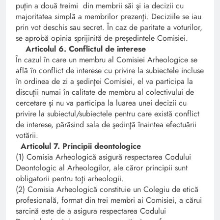
puţin a două treimi din membrii săi şi ia decizii cu
majoritatea simplă a membrilor prezenţi. Deciziile se iau
prin vot deschis sau secret. În caz de paritate a voturilor,
se aprobă opinia sprijinită de preşedintele Comisiei.
Articolul 6. Conflictul de interese
În cazul în care un membru al Comisiei Arheologice se
află în conflict de interese cu privire la subiectele incluse
în ordinea de zi a şedinţei Comisiei, el va participa la
discuţii numai în calitate de membru al colectivului de
cercetare şi nu va participa la luarea unei decizii cu
privire la subiectul/subiectele pentru care există conflict
de interese, părăsind sala de şedinţă înaintea efectuării
votării.
Articolul 7. Principii deontologice
(1) Comisia Arheologică asigură respectarea Codului
Deontologic al Arheologilor, ale căror principii sunt
obligatorii pentru toţi arheologii.
(2) Comisia Arheologică constituie un Colegiu de etică
profesională, format din trei membri ai Comisiei, a cărui
sarcină este de a asigura respectarea Codului