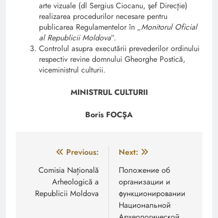
arte vizuale (dl Sergius Ciocanu, şef Direcţie)
realizarea procedurilor necesare pentru
publicarea Regulamentelor în „
Monitorul Oficial
al Republicii Moldova
”.
Controlul asupra executării prevederilor ordinului
respectiv revine domnului Gheorghe Postică,
viceministrul culturii.
MINISTRUL CULTURII
Boris FOCŞA
Navigare
Previous:
Next:
în
Comisia Națională
Положение об
Arheologică a
организации и
articole
Republicii Moldova
функционировании
Национальной
Археологической