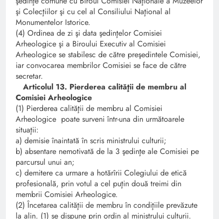
şedinţe comune cu Biroul Comisiei Naţionale a Muzeelor
şi Colecţiilor şi cu cel al Consiliului Naţional al
Monumentelor Istorice.
(4) Ordinea de zi şi data şedinţelor Comisiei
Arheologice şi a Biroului Executiv al Comisiei
Arheologice se stabilesc de către preşedintele Comisiei,
iar convocarea membrilor Comisiei se face de către
secretar.
Articolul 13. Pierderea calităţii de membru al
Comisiei Arheologice
(1) Pierderea calităţii de membru al Comisiei
Arheologice poate surveni într-una din următoarele
situaţii:
a) demisie înaintată în scris ministrului culturii;
b) absentare nemotivată de la 3 şedinţe ale Comisiei pe
parcursul unui an;
c) demitere ca urmare a hotărîrii Colegiului de etică
profesională, prin votul a cel puţin două treimi din
membrii Comisiei Arheologice.
(2) Încetarea calităţii de membru în condiţiile prevăzute
la alin. (1) se dispune prin ordin al ministrului culturii.