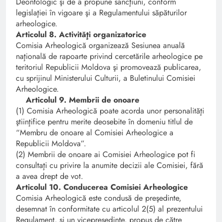
Deontologic şi de a propune sancţiuni, conform
legislaţiei în vigoare şi a Regulamentului săpăturilor
arheologice.
Articolul 8. Activităţi organizatorice
Comisia Arheologică organizează Sesiunea anuală
naţională de rapoarte privind cercetările arheologice pe
teritoriul Republicii Moldova şi promovează publicarea,
cu sprijinul Ministerului Culturii, a Buletinului Comisiei
Arheologice.
Articolul 9. Membrii de onoare
(1) Comisia Arheologică poate acorda unor personalităţi
ştiinţifice pentru merite deosebite în domeniu titlul de
“Membru de onoare al Comisiei Arheologice a
Republicii Moldova”.
(2) Membrii de onoare ai Comisiei Arheologice pot fi
consultaţi cu privire la anumite decizii ale Comisiei, fără
a avea drept de vot.
Articolul 10. Conducerea Comisiei Arheologice
Comisia Arheologică este condusă de preşedinte,
desemnat în conformitate cu articolul 2(5) al prezentului
Regulament, şi un vicepreşedinte, propus de către