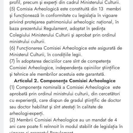
profil, precum şi experţi din cadrul Ministerului Culturii.
(5) Comisia Arheologică este constituită din 13 membri
şi funcţionează în conformitate cu legislaţia în vigoare
privind protejarea patrimoniului arheologic naţional, în
baza prezentului Regulament, adoptat în şedinţa
Colegiului Ministerului Culturii şi aprobat prin ordinul
ministrului culturii.
(6) Funcţionarea Comisiei Arheologice este asigurată de
Ministerul Culturii, în condiţiile legii.
(7) În adoptarea deciziilor care sînt de competenţa
Comisiei Arheologice, independenţa opiniilor ştiinţifice
şi tehnice ale membrilor acestuia este garantată.
Articolul 2. Componenţa Comisiei Arheologice
(1) Componenţa nominală a Comisiei Arheologice este
aprobată prin ordinul ministrului culturii, din cercetători
cu experienţă, care dispun de gradul ştiinţific de doctor
sau doctor habilitat şi sînt atestaţi în calitate de
arheologi-experţi.
(2) Membrii Comisiei Arheologice au un mandat de 4
ani care poate fi reînnoit în modul stabilit de legislaţia în
vigoare şi prezentul Regulament.