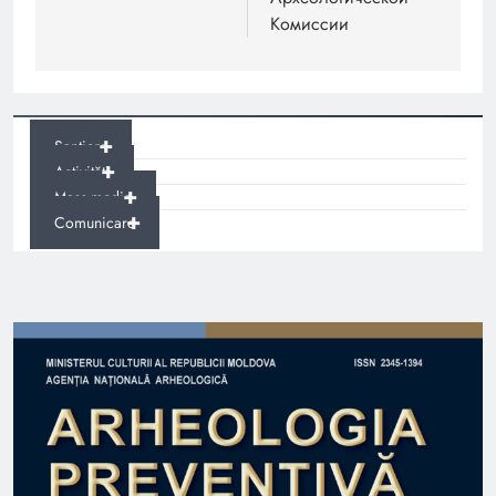
Комиссии
+
Șantiere
+
Activități
+
Mass-media
+
Comunicare