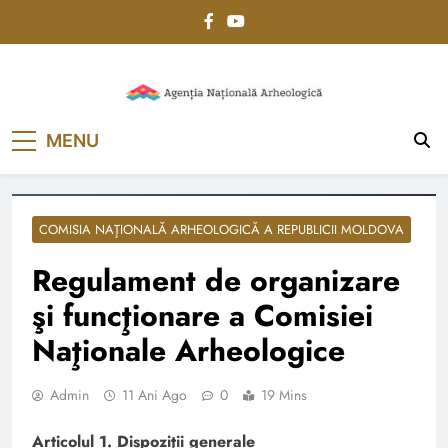
Skip
to
content
Agenția Națională
MENU
Arheologică
COMISIA NAŢIONALĂ ARHEOLOGICĂ A REPUBLICII MOLDOVA
Regulament de organizare
şi funcţionare a Comisiei
Naţionale Arheologice
Admin
11 Ani Ago
0
19 Mins
Articolul 1. Dispoziţii generale