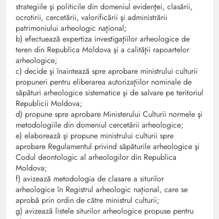
strategiile şi politicile din domeniul evidenţei, clasării,
ocrotirii, cercetării, valorificării şi administrării
patrimoniului arheologic naţional;
b) efectuează expertiza investigaţiilor arheologice de
teren din Republica Moldova şi a calităţii rapoartelor
arheologice;
c) decide şi înaintează spre aprobare ministrului culturii
propuneri pentru eliberarea autorizaţiilor nominale de
săpături arheologice sistematice şi de salvare pe teritoriul
Republicii Moldova;
d) propune spre aprobare Ministerului Culturii normele şi
metodologiile din domeniul cercetării arheologice;
e) elaborează şi propune ministrului culturii spre
aprobare Regulamentul privind săpăturile arheologice şi
Codul deontologic al arheologilor din Republica
Moldova;
f) avizează metodologia de clasare a siturilor
arheologice în Registrul arheologic naţional, care se
aprobă prin ordin de către ministrul culturii;
g) avizează listele siturilor arheologice propuse pentru