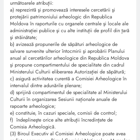
următoarele atribuţii:
a) reprezintă şi promovează interesele cercetării şi
protejării patrimoniului arheologic din Republica
Moldova în raporturile cu organele centrale şi locale ale
administraţiei publice şi cu alte instituţii de profil din ţară
şi străinătate;
b) avizează propunerile de săpături arheologice de
salvare survenite ulterior întocmirii şi aprobării Planului
anual al cercetărilor arheologice din Republica Moldova
şi propune compartimentului de specialitate din cadrul
Ministerului Culturii eliberarea Autorizaţiei de săpătură;
c) asigură activitatea curentă a Comisiei Arheologice în
intervalul dintre adunările plenare;
d) sprijină compartimentul de specialitate al Ministerului
Culturii în organizarea Sesiunii naţionale anuale de
rapoarte arheologice;
e) constituie, în cazuri speciale, comisii de control;
f) îndeplineşte orice alte atribuţii încredinţate de
Comisia Arheologică.
(3) Biroul Executiv al Comisiei Arheologice poate avea