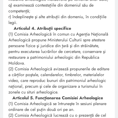
q) examinează contestaţiile din domeniul său de
competenţă;
r) îndeplineşte şi alte atribuţii din domeniu, în condiţiile
legii.
Articolul 4. Atribuţii specifice
(1) Comisia Arheologică în comun cu Agenţia Naţională
Arheologică propune Ministerului Culturii spre atestare
persoane fizice şi juridice din ţară şi din străinătate,
pentru executarea lucrărilor de cercetare, conservare şi
restaurare a patrimoniului arheologic din Republica
Moldova.
(2) Comisia Arheologică avizează propunerile de editare
a cărţilor poştale, calendarelor, timbrelor, materialelor
video, care reproduc bunuri din patrimoniul arheologic
naţional, precum şi cele de organizare a turismului în
zonele cu situri arheologice.
Articolul 5. Funcţionarea Comisiei Arheologice
(1) Comisia Arheologică se întruneşte în sesiuni plenare
ordinare de cel puţin două ori pe an.
(2) Comisia Arheologică lucrează cu o prezenţă de cel