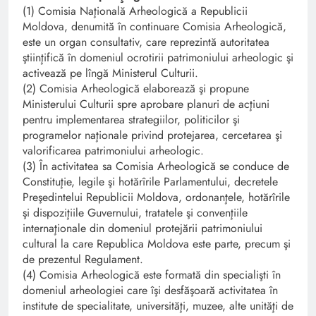
(1) Comisia Naţională Arheologică a Republicii
Moldova, denumită în continuare Comisia Arheologică,
este un organ consultativ, care reprezintă autoritatea
ştiinţifică în domeniul ocrotirii patrimoniului arheologic şi
activează pe lîngă Ministerul Culturii.
(2) Comisia Arheologică elaborează şi propune
Ministerului Culturii spre aprobare planuri de acţiuni
pentru implementarea strategiilor, politicilor şi
programelor naţionale privind protejarea, cercetarea şi
valorificarea patrimoniului arheologic.
(3) În activitatea sa Comisia Arheologică se conduce de
Constituţie, legile şi hotărîrile Parlamentului, decretele
Preşedintelui Republicii Moldova, ordonanţele, hotărîrile
şi dispoziţiile Guvernului, tratatele şi convenţiile
internaţionale din domeniul protejării patrimoniului
cultural la care Republica Moldova este parte, precum şi
de prezentul Regulament.
(4) Comisia Arheologică este formată din specialişti în
domeniul arheologiei care îşi desfăşoară activitatea în
institute de specialitate, universităţi, muzee, alte unităţi de