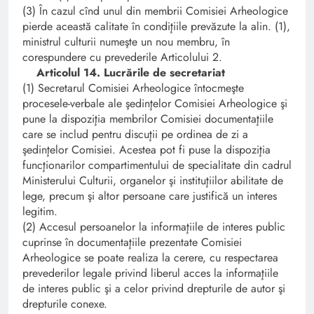
(3) În cazul cînd unul din membrii Comisiei Arheologice
pierde această calitate în condiţiile prevăzute la alin. (1),
ministrul culturii numeşte un nou membru, în
corespundere cu prevederile Articolului 2.
Articolul 14. Lucrările de secretariat
(1) Secretarul Comisiei Arheologice întocmeşte
procesele-verbale ale şedinţelor Comisiei Arheologice şi
pune la dispoziţia membrilor Comisiei documentaţiile
care se includ pentru discuţii pe ordinea de zi a
şedinţelor Comisiei. Acestea pot fi puse la dispoziţia
funcţionarilor compartimentului de specialitate din cadrul
Ministerului Culturii, organelor şi instituţiilor abilitate de
lege, precum şi altor persoane care justifică un interes
legitim.
(2) Accesul persoanelor la informaţiile de interes public
cuprinse în documentaţiile prezentate Comisiei
Arheologice se poate realiza la cerere, cu respectarea
prevederilor legale privind liberul acces la informaţiile
de interes public şi a celor privind drepturile de autor şi
drepturile conexe.