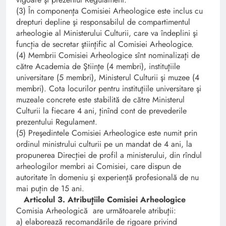
(3) În componenţa Comisiei Arheologice este inclus cu
drepturi depline şi responsabilul de compartimentul
arheologie al Ministerului Culturii, care va îndeplini şi
funcţia de secretar ştiinţific al Comisiei Arheologice.
(4) Membrii Comisiei Arheologice sînt nominalizaţi de
către Academia de Ştiinţe (4 membri), instituţiile
universitare (5 membri), Ministerul Culturii şi muzee (4
membri). Cota locurilor pentru instituţiile universitare şi
muzeale concrete este stabilită de către Ministerul
Culturii la fiecare 4 ani, ţinînd cont de prevederile
prezentului Regulament.
(5) Preşedintele Comisiei Arheologice este numit prin
ordinul ministrului culturii pe un mandat de 4 ani, la
propunerea Direcţiei de profil a ministerului, din rîndul
arheologilor membri ai Comisiei, care dispun de
autoritate în domeniu şi experienţă profesională de nu
mai puţin de 15 ani.
Articolul 3. Atribuţiile Comisiei Arheologice
Comisia Arheologică are următoarele atribuţii:
a) elaborează recomandările de rigoare privind