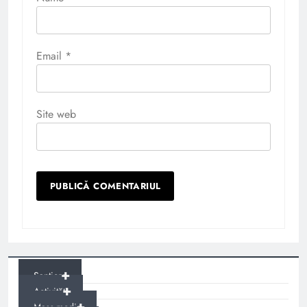
Email
*
Site web
+
Șantiere
+
Activități
+
Mass-media