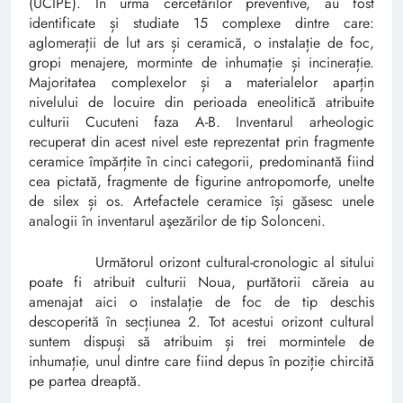
(UCIPE).
În urma cercetărilor preventive, au fost
identificate și studiate 15 complexe dintre care:
aglomerații de lut ars și ceramică, o instalație de foc,
gropi menajere, morminte de inhumație și incinerație.
Majoritatea complexelor și a materialelor aparțin
nivelului de locuire din perioada eneolitică atribuite
culturii Cucuteni faza A-B. Inventarul arheologic
recuperat din acest nivel este reprezentat prin fragmente
ceramice împărțite în cinci categorii, predominantă fiind
cea pictată, fragmente de figurine antropomorfe, unelte
de silex și os. Artefactele ceramice își găsesc unele
analogii în inventarul aşezărilor de tip Solonceni.
Următorul orizont cultural-cronologic al sitului
poate fi atribuit culturii Noua, purtătorii căreia au
amenajat aici o instalație de foc de tip deschis
descoperită în secțiunea 2. Tot acestui orizont cultural
suntem dispuși să atribuim și trei mormintele de
inhumație, unul dintre care fiind depus în poziție chircită
pe partea dreaptă.