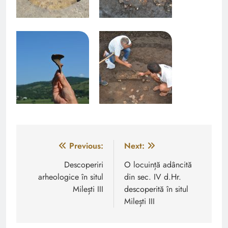
Navigare
Previous:
Next:
în
Descoperiri
O locuință adâncită
arheologice în situl
din sec. IV d.Hr.
articole
Milești III
descoperită în situl
Milești III