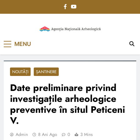
Skip
to
content
Agenția Națională
MENU
Arheologică
NOUTĂȚI
ȘANTINERE
Date preliminare privind
investigațile arheologice
preventive în situl Peticeni
V.
Admin
8 Ani Ago
0
3 Mins