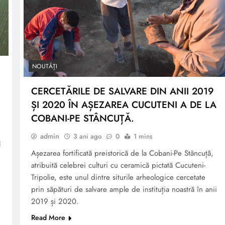
NOUTĂȚI
CERCETĂRILE DE SALVARE DIN ANII 2019
ȘI 2020 ÎN AȘEZAREA CUCUTENI A DE LA
COBANI-PE STÂNCUȚĂ.
admin
3 ani ago
0
1 mins
l
Așezarea fortificată preistorică de la Cobani-Pe Stâncuță,
atribuită celebrei culturi cu ceramică pictată Cucuteni-
Tripolie, este unul dintre siturile arheologice cercetate
prin săpături de salvare ample de instituția noastră în anii
2019 și 2020.
Read More