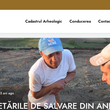
Cadastrul Arheologic
Conducerea
Contac
ică
3 ani ago
nea de Rapoarte Arheologice