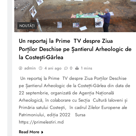
NOUTĂȚI
Un reportaj la Prime TV despre Ziua
Porților Deschise pe Șantierul Arheologic de
la Costești-Gârlea
admin
4 ani ago
0
1 mins
Un reportaj la Prime TV despre Ziua Porților Deschise
pe Șantierul Arheologic de la Costețti-Gârlea din data de
22 septembrie, organizată de Agenția Națională
Arheologică, în colaborare cu Secția Cultură Ialoveni și
Primăria satului Costești, în cadrul Zilelor Europene ale
Patrimoniului, ediția 2022 Sursa
https://primelestiri.md
Read More