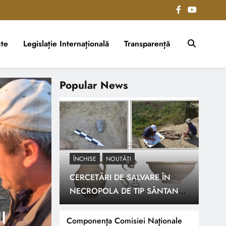
te
Legislație Internațională
Transparență
Popular News
ÎNCHISE
NOUTĂȚI
CERCETĂRI DE SALVARE ÎN
NECROPOLA DE TIP SÂNTANA
3 ani ago
NOUTĂȚI
DE MUREȘ-CERNEAHOV DE LA
Cercetări arheologic
TIGHECI
Componenţa Comisiei Naţionale