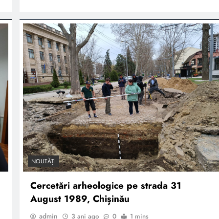
NOUTĂȚI
Cercetări arheologice pe strada 31
August 1989, Chișinău
admin
3 ani ago
0
1 mins