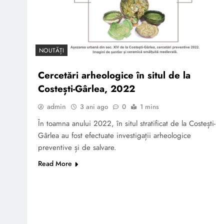
ROMANĂ COMRAT II
NOUTĂȚI
CERCETĂRI DE SALVARE
ÎN NECROPOLA
Cercetări arheologice în situl de la
MEDIEVALĂ DE DE LA
Costești-Gârlea, 2022
LĂPUȘNA
admin
3 ani ago
0
1 mins
În toamna anului 2022, în situl stratificat de la Costești-
Gârlea au fost efectuate investigații arheologice
preventive și de salvare.
Cercetări arheologice pe
strada 31 August 1989,
Read More
Chișinău