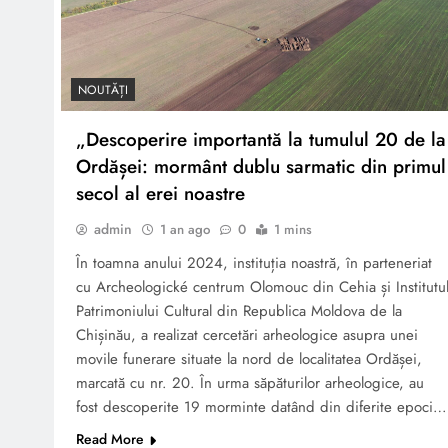
MEDIEVALĂ DE DE LA
LĂPUȘNA
NOUTĂȚI
„Descoperire importantă la tumulul 20 de la
Cercetări arheologice pe
Ordășei: mormânt dublu sarmatic din primul
strada 31 August 1989,
secol al erei noastre
Chișinău
admin
1 an ago
0
1 mins
În toamna anului 2024, instituția noastră, în parteneriat
cu Archeologické centrum Olomouc din Cehia și Institutu
Patrimoniului Cultural din Republica Moldova de la
Chișinău, a realizat cercetări arheologice asupra unei
Regulament privind
movile funerare situate la nord de localitatea Ordășei,
cercetarea şi expertiza
marcată cu nr. 20. În urma săpăturilor arheologice, au
arheologică în Republica
fost descoperite 19 morminte datând din diferite epoci…
Moldova
Read More