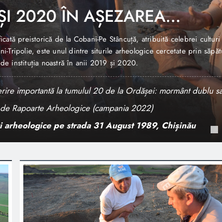
ania 2022)
 mai 2023, sub egida Ministerului Culturii și a Comisiei Naționale
t lucrările Sesiunea Națională de Rapoarte – Cercetări arheologice 
pania 2022.
ire importantă la tumulul 20 de la Ordășei: mormânt dublu sa
col al erei noastre
RILE DE SALVARE DIN ANII 2019 ȘI 2020 ÎN AȘEZAREA CU
OBANI-PE STÂNCUȚĂ.
i arheologice pe strada 31 August 1989, Chișinău