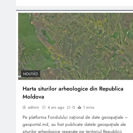
Regulament privind
cercetarea şi expertiza
arheologică în Republica
Moldova
NOUTĂȚI
Harta siturilor arheologice din Republica
Moldova
admin
4 ani ago
0
1 mins
Pe platforma Fondulului naţional de date geospaţiale –
geoportal.md, au fost publicate datele geospațiale ale
siturilor arheologice reperate pe teritoriul Republicii