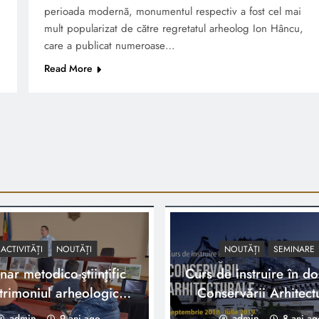
perioada modernă, monumentul respectiv a fost cel mai
mult popularizat de către regretatul arheolog Ion Hâncu,
care a publicat numeroase…
Read More
ACTIVITĂȚI
NOUTĂȚI
NOUTĂȚI
SEMINARE
ar metodico-ştiinţific
Curs de instruire în d
trimoniul arheologic
Conservării Arhitect
onal” in raionul Cahul
admin
9 ani ago
admin
8 ani ag