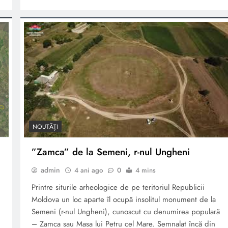
NOUTĂȚI
”Zamca” de la Semeni, r-nul Ungheni
admin
4 ani ago
0
4 mins
Printre siturile arheologice de pe teritoriul Republicii
Moldova un loc aparte îl ocupă insolitul monument de la
Semeni (r-nul Ungheni), cunoscut cu denumirea populară
– Zamca sau Masa lui Petru cel Mare. Semnalat încă din