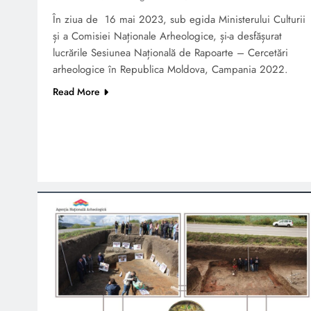
Cercetări pe o terasă din
În ziua de 16 mai 2023, sub egida Ministerului Culturii
partea de est a orașului
și a Comisiei Naționale Arheologice, și-a desfășurat
Hoardei de Aur de la
lucrările Sesiunea Națională de Rapoarte – Cercetări
Costești
arheologice în Republica Moldova, Campania 2022.
Read More
Un interviu la Radio
Moldova despre săpăturile
arheologice de salvare și
preventive din 2019
DESCOPERIRI
ARHEOLOGICE ÎN
AȘEZAREA DIN EPOCA