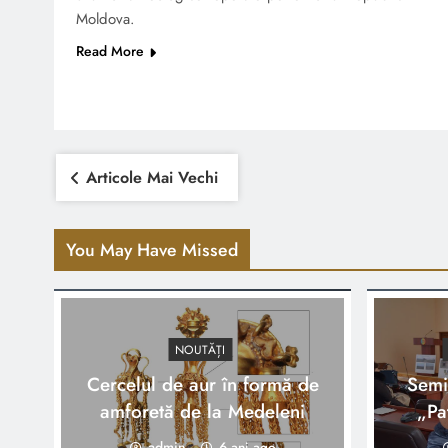
Moldova.
Read More
Navigare
Articole Mai Vechi
în
articole
You May Have Missed
NOUTĂȚI
Cercelul de aur în formă de
Semin
amforetă de la Medeleni
„Pa
naţi
admin
6 ani ago